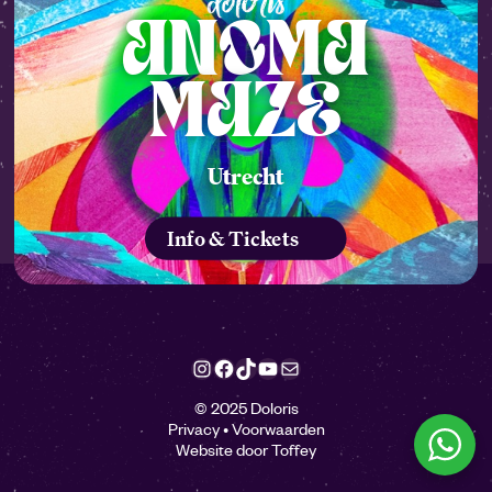
ANOMA
MAZE
Utrecht
Info & Tickets
Instagram
Facebook
TikTok
YouTube
E-mail
© 2025 Doloris
Privacy
•
Voorwaarden
Website door
Toffey